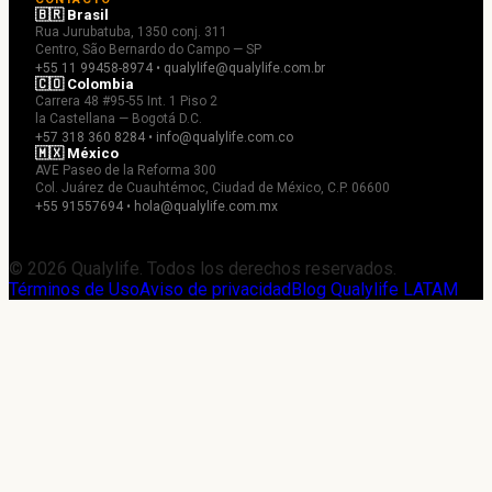
🇧🇷 Brasil
Rua Jurubatuba, 1350 conj. 311
Centro, São Bernardo do Campo — SP
+55 11 99458-8974 • qualylife@qualylife.com.br
🇨🇴 Colombia
Carrera 48 #95-55 Int. 1 Piso 2
la Castellana — Bogotá D.C.
+57 318 360 8284 • info@qualylife.com.co
🇲🇽 México
AVE Paseo de la Reforma 300
Col. Juárez de Cuauhtémoc, Ciudad de México, C.P. 06600
+55 91557694 • hola@qualylife.com.mx
© 2026 Qualylife. Todos los derechos reservados.
Términos de Uso
Aviso de privacidad
Blog Qualylife LATAM