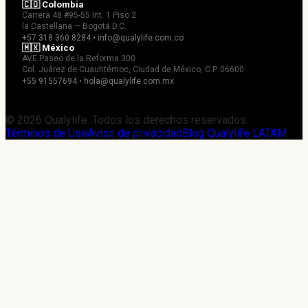
🇨🇴 Colombia
Carrera 48 #95-55 Int. 1 Piso 2
la Castellana — Bogotá D.C.
+57 318 360 8284 • info@qualylife.com.co
🇲🇽 México
AVE Paseo de la Reforma 300
Col. Juárez de Cuauhtémoc, Ciudad de México, C.P. 06600
+55 91557694 • hola@qualylife.com.mx
© 2026 Qualylife. Todos los derechos reservados.
Términos de Uso
Aviso de privacidad
Blog Qualylife LATAM