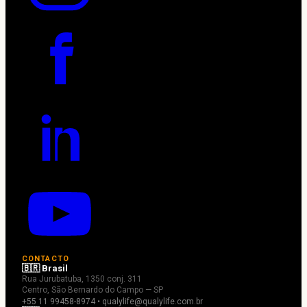
CONTACTO
🇧🇷 Brasil
Rua Jurubatuba, 1350 conj. 311
Centro, São Bernardo do Campo — SP
+55 11 99458-8974 • qualylife@qualylife.com.br