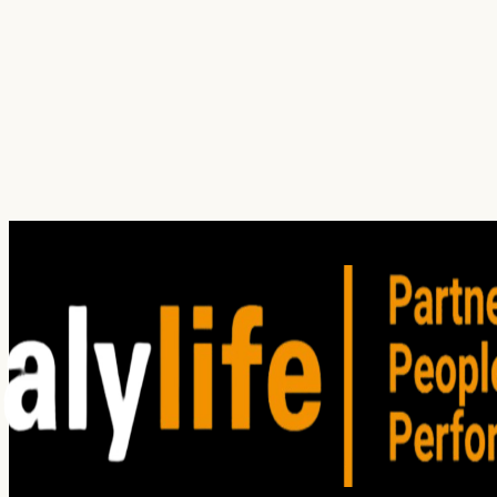
Celular
¿Cuál es tu principal dolor hoy?
¿En qué servicio(s) estás interesado?
Investigación
Auditoría
Entrenamiento
Consultoría
Satisfacción del Cliente
Clima organizacional
Cliente oculto
Focus group
Win / Loss
Estudios de mercado
He leído y acepto los
Términos de Uso
. Lea nuestro
Aviso
de privacidad
para comprender cómo planeamos utilizar su
información personal.
Enviar solicitud