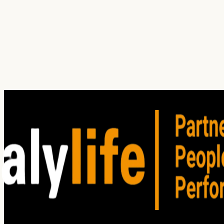
¿Cuál es tu principal dolor hoy?
¿En qué servicio(s) estás interesado?
Investigación
Auditoría
Entrenamiento
Consultoría
Satisfacción del Cliente
Clima organizacional
Cliente oculto
Focus group
Win / Loss
Estudios de mercado
He leído y acepto los
Términos de Uso
. Lea nuestro
Aviso
de privacidad
para comprender cómo planeamos utilizar su
información personal.
Enviar solicitud