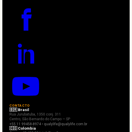
CONTACTO
🇧🇷 Brasil
Rua Jurubatuba, 1350 conj. 311
Centro, São Bernardo do Campo — SP
+55 11 99458-8974 • qualylife@qualylife.com.br
🇨🇴 Colombia