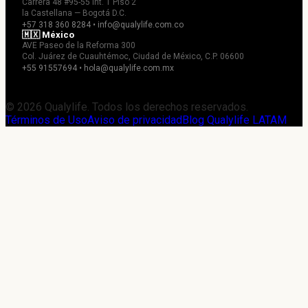
Carrera 48 #95-55 Int. 1 Piso 2
la Castellana — Bogotá D.C.
+57 318 360 8284 • info@qualylife.com.co
🇲🇽 México
AVE Paseo de la Reforma 300
Col. Juárez de Cuauhtémoc, Ciudad de México, C.P. 06600
+55 91557694 • hola@qualylife.com.mx
© 2026 Qualylife. Todos los derechos reservados.
Términos de Uso
Aviso de privacidad
Blog Qualylife LATAM