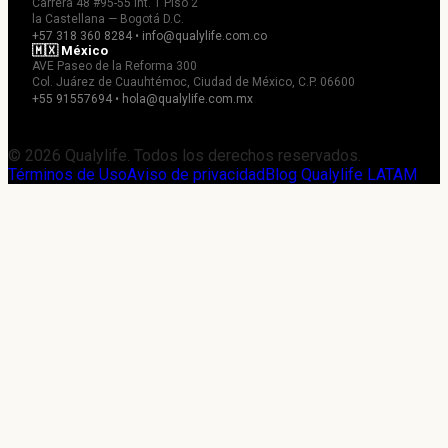
Carrera 48 #95-55 Int. 1 Piso 2
la Castellana — Bogotá D.C.
+57 318 360 8284 • info@qualylife.com.co
🇲🇽 México
AVE Paseo de la Reforma 300
Col. Juárez de Cuauhtémoc, Ciudad de México, C.P. 06600
+55 91557694 • hola@qualylife.com.mx
© 2026 Qualylife. Todos los derechos reservados.
Términos de Uso
Aviso de privacidad
Blog Qualylife LATAM