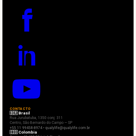
CONTACTO
🇧🇷 Brasil
Rua Jurubatuba, 1350 conj. 311
Centro, São Bernardo do Campo — SP
+55 11 99458-8974 • qualylife@qualylife.com.br
🇨🇴 Colombia