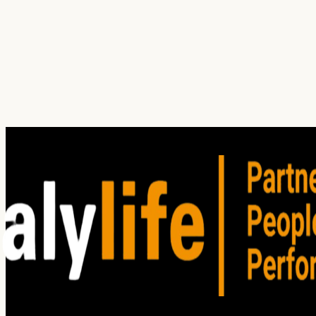
¿Cuál es tu principal dolor hoy?
¿En qué servicio(s) estás interesado?
Investigación
Auditoría
Entrenamiento
Consultoría
Satisfacción del Cliente
Clima organizacional
Cliente oculto
Focus group
Win / Loss
Estudios de mercado
He leído y acepto los
Términos de Uso
. Lea nuestro
Aviso
de privacidad
para comprender cómo planeamos utilizar su
información personal.
Enviar solicitud