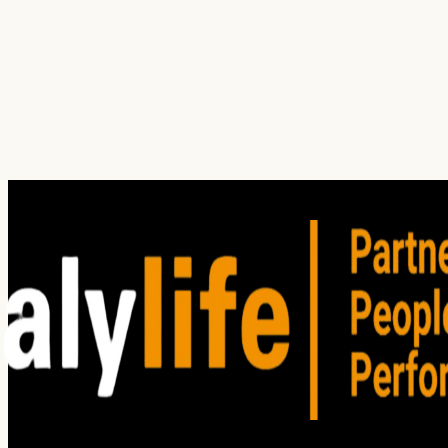
¿Cuál es tu principal dolor hoy?
¿En qué servicio(s) estás interesado?
Investigación
Auditoría
Entrenamiento
Consultoría
Satisfacción del Cliente
Clima organizacional
Cliente oculto
Focus group
Win / Loss
Estudios de mercado
He leído y acepto los
Términos de Uso
. Lea nuestro
Aviso
de privacidad
para comprender cómo planeamos utilizar su
información personal.
Enviar solicitud