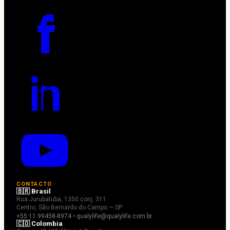
CONTACTO
🇧🇷 Brasil
Rua Jurubatuba, 1350 conj. 311
Centro, São Bernardo do Campo — SP
+55 11 99458-8974 • qualylife@qualylife.com.br
🇨🇴 Colombia