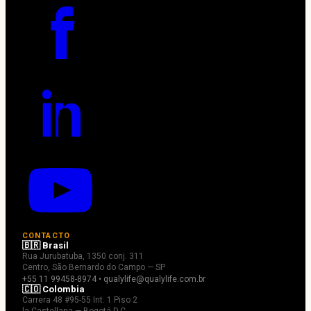
CONTACTO
🇧🇷 Brasil
Rua Jurubatuba, 1350 conj. 311
Centro, São Bernardo do Campo — SP
+55 11 99458-8974 • qualylife@qualylife.com.br
🇨🇴 Colombia
Carrera 48 #95-55 Int. 1 Piso 2