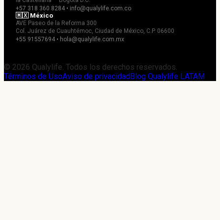
la Castellana — Bogotá D.C.
+57 318 360 8284 • info@qualylife.com.co
🇲🇽 México
AVE Paseo de la Reforma 300
Col. Juárez de Cuauhtémoc, Ciudad de México, C.P. 06600
+55 91557694 • hola@qualylife.com.mx
© 2026 Qualylife. Todos los derechos reservados.
Términos de Uso
Aviso de privacidad
Blog Qualylife LATAM