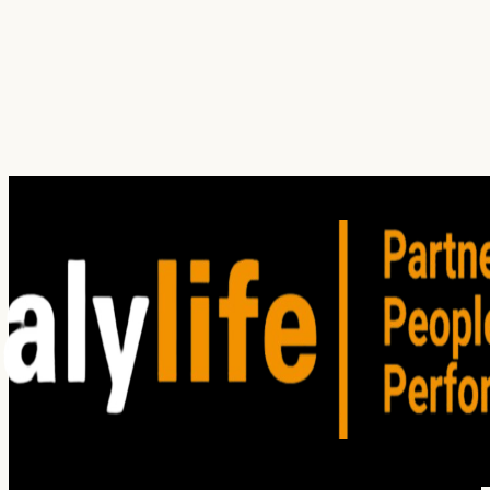
¿Cuál es tu principal dolor hoy?
¿En qué servicio(s) estás interesado?
Investigación
Auditoría
Entrenamiento
Consultoría
Satisfacción del Cliente
Clima organizacional
Cliente oculto
Focus group
Win / Loss
Estudios de mercado
He leído y acepto los
Términos de Uso
. Lea nuestro
Aviso
de privacidad
para comprender cómo planeamos utilizar su
información personal.
Enviar solicitud