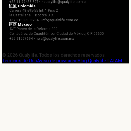
+55 11 99458-8974 • qualylife@qualylife.com.br
🇨🇴 Colombia
Carrera 48 #95-55 Int. 1 Piso 2
la Castellana — Bogotá D.C.
+57 318 360 8284 • info@qualylife.com.co
🇲🇽 México
AVE Paseo de la Reforma 300
Col. Juárez de Cuauhtémoc, Ciudad de México, C.P. 06600
+55 91557694 • hola@qualylife.com.mx
© 2026 Qualylife. Todos los derechos reservados.
Términos de Uso
Aviso de privacidad
Blog Qualylife LATAM