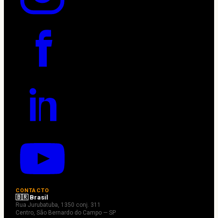
CONTACTO
🇧🇷 Brasil
Rua Jurubatuba, 1350 conj. 311
Centro, São Bernardo do Campo — SP