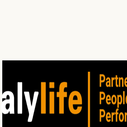
¿Cuál es tu principal dolor hoy?
¿En qué servicio(s) estás interesado?
Reputación
Investigación
Auditoría
Entrenamiento
Consultoría
(
1
)
Procesos
CX 360°
Quejas
Reputación
Franquicias
Proveedores
He leído y acepto los
Términos de Uso
. Lea nuestro
Aviso
de privacidad
para comprender cómo planeamos utilizar su
información personal.
Enviar solicitud