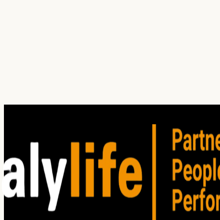
¿Cuál es tu principal dolor hoy?
¿En qué servicio(s) estás interesado?
5S
Investigación
Auditoría
Entrenamiento
(
1
)
Consultoría
Atención
Ventas
Liderazgo
Soft skills
Team building
Coaching
5S
Customizado
He leído y acepto los
Términos de Uso
. Lea nuestro
Aviso
de privacidad
para comprender cómo planeamos utilizar su
información personal.
Enviar solicitud