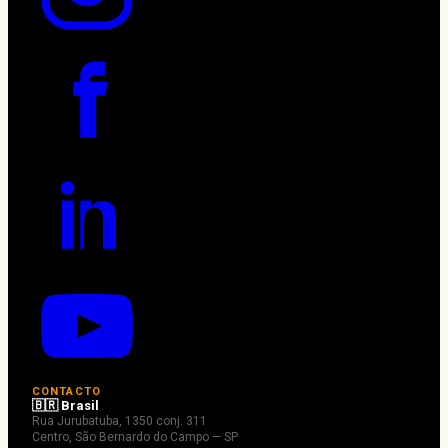
CONTACTO
🇧🇷 Brasil
Rua Jurubatuba, 1350 conj. 311
Centro, São Bernardo do Campo — SP