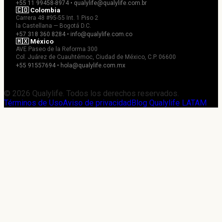
+55 11 99458-8974 • qualylife@qualylife.com.br
🇨🇴 Colombia
Carrera 48 #95-55 Int. 1 Piso 2
la Castellana — Bogotá D.C.
+57 318 360 8284 • info@qualylife.com.co
🇲🇽 México
AVE Paseo de la Reforma 300
Col. Juárez de Cuauhtémoc, Ciudad de México, C.P. 06600
+55 91557694 • hola@qualylife.com.mx
© 2026 Qualylife. Todos los derechos reservados.
Términos de Uso
Aviso de privacidad
Blog Qualylife LATAM