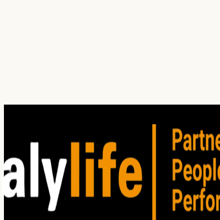
¿Cuál es tu principal dolor hoy?
¿En qué servicio(s) estás interesado?
Cliente oculto
Investigación
(
1
)
Auditoría
Entrenamiento
Consultoría
Satisfacción del Cliente
Clima organizacional
Cliente oculto
Focus group
Win / Loss
Estudios de mercado
He leído y acepto los
Términos de Uso
. Lea nuestro
Aviso
de privacidad
para comprender cómo planeamos utilizar su
información personal.
Enviar solicitud