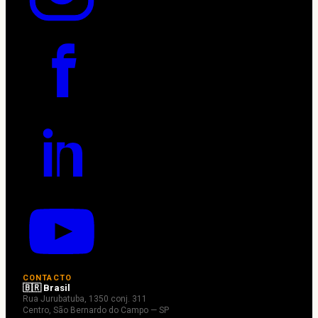
CONTACTO
🇧🇷 Brasil
Rua Jurubatuba, 1350 conj. 311
Centro, São Bernardo do Campo — SP