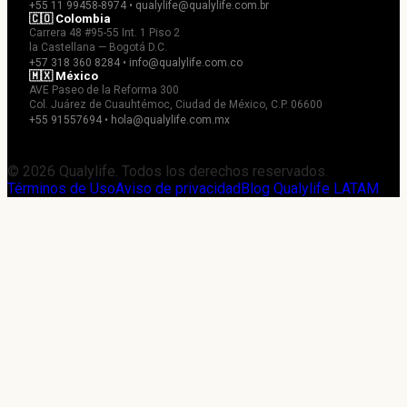
+55 11 99458-8974 • qualylife@qualylife.com.br
🇨🇴 Colombia
Carrera 48 #95-55 Int. 1 Piso 2
la Castellana — Bogotá D.C.
+57 318 360 8284 • info@qualylife.com.co
🇲🇽 México
AVE Paseo de la Reforma 300
Col. Juárez de Cuauhtémoc, Ciudad de México, C.P. 06600
+55 91557694 • hola@qualylife.com.mx
© 2026 Qualylife. Todos los derechos reservados.
Términos de Uso
Aviso de privacidad
Blog Qualylife LATAM