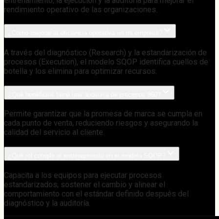
entrenamiento, la ejecución y la auditoría para mejorar el
rendimiento operativo de las organizaciones.
¿Cómo mejorar la eficiencia operativa en mi empresa?
A través del diagnóstico (Research) y la estandarización de
procesos (Execution), el modelo SQOP identifica cuellos de
botella y los elimina para optimizar recursos.
¿Qué beneficios tiene una auditoría de procesos 360?
Permite garantizar que la promesa de marca se cumpla en
cada punto de venta, reduciendo riesgos y asegurando la
calidad del servicio al cliente.
¿Qué rol cumple el entrenamiento en el modelo SQOP?
Capacita a los equipos para ejecutar procesos
estandarizados, sostener el cambio y alinear el
comportamiento con el estándar definido después del
diagnóstico y la auditoría.