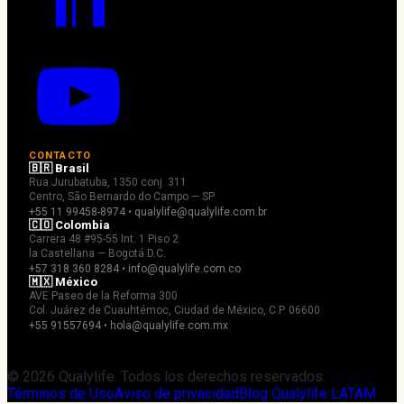
CONTACTO
🇧🇷 Brasil
Rua Jurubatuba, 1350 conj. 311
Centro, São Bernardo do Campo — SP
+55 11 99458-8974 • qualylife@qualylife.com.br
🇨🇴 Colombia
Carrera 48 #95-55 Int. 1 Piso 2
la Castellana — Bogotá D.C.
+57 318 360 8284 • info@qualylife.com.co
🇲🇽 México
AVE Paseo de la Reforma 300
Col. Juárez de Cuauhtémoc, Ciudad de México, C.P. 06600
+55 91557694 • hola@qualylife.com.mx
© 2026 Qualylife. Todos los derechos reservados.
Términos de Uso
Aviso de privacidad
Blog Qualylife LATAM