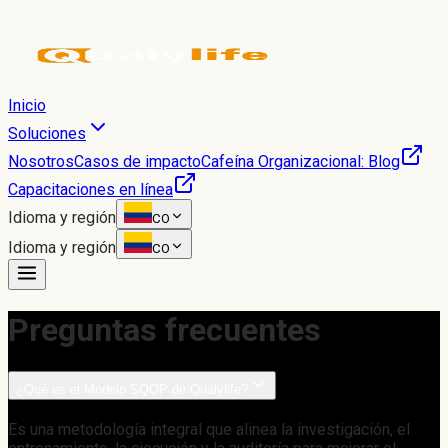
Inicio
Soluciones
Nosotros
Casos de impacto
Cafeína Organizacional: Blog
Capacitaciones en línea
Idioma y región
CO
Idioma y región
CO
Preguntas frecuentes
¿Qué es el Modelo SQOP de Qualylife?
Es una metodología integral que alinea la investigación, el