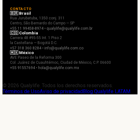
CONTACTO
🇧🇷 Brasil
Rua Jurubatuba, 1350 conj. 311
Centro, São Bernardo do Campo — SP
+55 11 99458-8974 • qualylife@qualylife.com.br
🇨🇴 Colombia
Carrera 48 #95-55 Int. 1 Piso 2
la Castellana — Bogotá D.C.
+57 318 360 8284 • info@qualylife.com.co
🇲🇽 México
AVE Paseo de la Reforma 300
Col. Juárez de Cuauhtémoc, Ciudad de México, C.P. 06600
+55 91557694 • hola@qualylife.com.mx
© 2026 Qualylife. Todos los derechos reservados.
Términos de Uso
Aviso de privacidad
Blog Qualylife LATAM