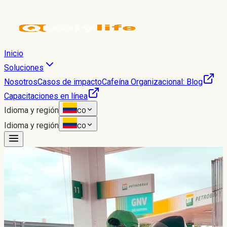
Inicio
Soluciones
Nosotros
Casos de impacto
Cafeína Organizacional: Blog
Capacitaciones en línea
Idioma y región
CO
Idioma y región
CO