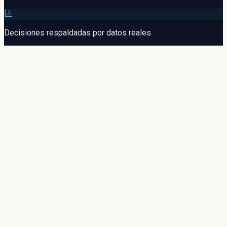
Decisiones respaldadas por datos reales
Jaqueline Besssa
Petrobras Distribuidora