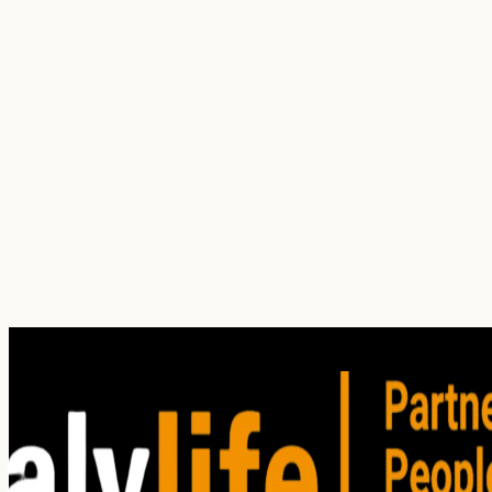
Jonatas Gabriel Oliveira
Regional Manager Locatel
Debora Parreira
Packaging Coordinator Tetrapak